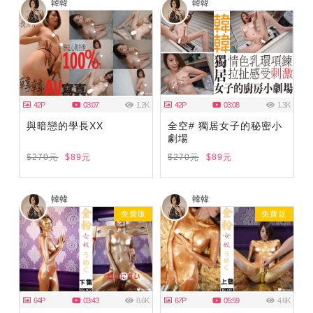
韓韓
韓韓
42P
03:07
1.2K
42P
03:08
1.3K
與暗戀的學長XX
全空# 獨居女子的秘密小
劇場
$270元
$89元
$270元
$89元
韓韓
韓韓
免費版
免費版
64P
03:43
8.6K
67P
05:59
4.6K