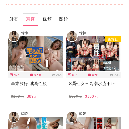
所有
寫真
視頻
關於
韓韓
韓韓
免費版
45P
00:58
2.5K
66P
03:14
2.3K
畢業旅行-成為性奴
S屬性女王高潮水流不止
$270元
$89元
$350元
$150元
韓韓
韓韓