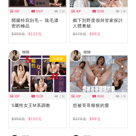
65P
03:07
2.1K
40P
00:58
1.4K
開腿特寫刮毛～ 陰毛濃
鄉下別野度假與管家探討
密的極品
人體奧秘
$350元
$120元
$270元
$89元
韓韓
韓韓
免費版
65P
03:08
1.3K
42P
00:42
1.4K
S屬性女王M系調教
想被哥哥狠狠的愛
$350元
$150元
$270元
$89元