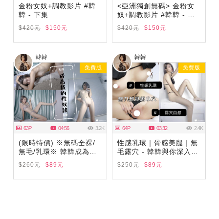
金粉女奴+調教影片 #韓
<亞洲獨創無碼> 金粉女
韓 - 下集
奴+調教影片 #韓韓 - 上
集
$420元
$150元
$420元
$150元
韓韓
韓韓
免費版
免費版
63P
04:56
3.2K
64P
03:32
2.4K
(限時特價) ※無碼全裸/
性感乳環｜骨感美腿｜無
無毛/乳環※ 韓韓成為我
毛露穴 - 韓韓與你深入超
的性奴隸 [附自摸露穴影
緊緻小穴 #限時優惠
$260元
$89元
$250元
$89元
片]