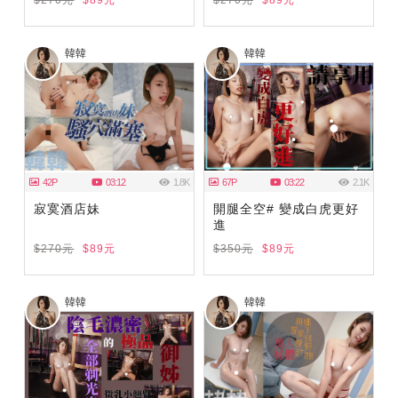
韓韓
韓韓
42P
03:12
1.8K
67P
03:22
2.1K
寂寞酒店妹
開腿全空# 變成白虎更好
進
$270元
$89元
$350元
$89元
韓韓
韓韓