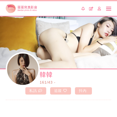
韓韓
161/43 -
私訊
追蹤
抖內