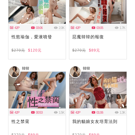
42P
03:06
2.0K
42P
03:05
1.7K
性慾瑜伽，愛液噴發
惡魔韓韓的報復
$270元
$120元
$270元
$89元
韓韓
韓韓
42P
00:53
1.5K
42P
01:06
1.3K
性之禁脔
我的貓娘女友培育法則
$270元
$89元
$270元
$89元