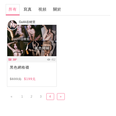
所有
寫真
視頻
關於
Gulili谷鲤里
38P
452
黑色網格襪
$699元
$199元
«
1
2
3
4
»