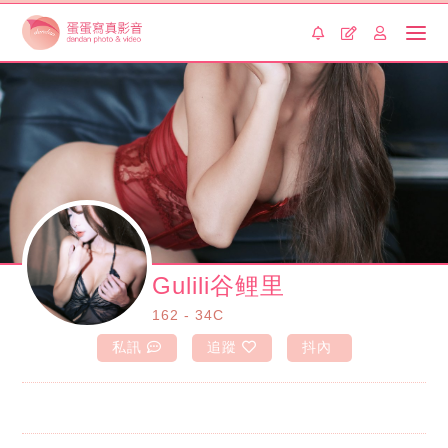
Gulili谷鲤里
162 - 34C
私訊
追蹤
抖內