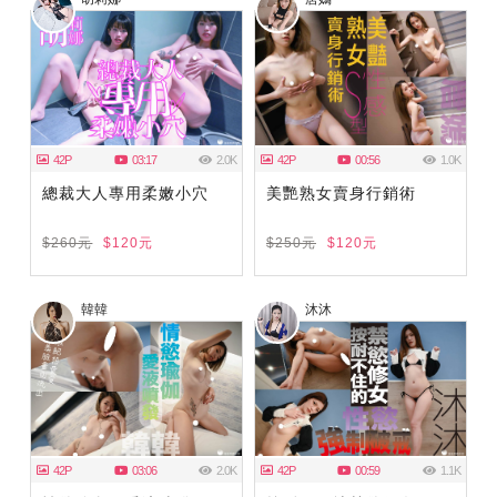
42P
03:17
2.0K
42P
00:56
1.0K
總裁大人專用柔嫩小穴
美艷熟女賣身行銷術
$260元
$120元
$250元
$120元
韓韓
沐沐
42P
03:06
2.0K
42P
00:59
1.1K