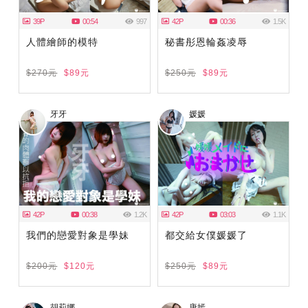
39P
00:54
997
42P
00:36
1.5K
人體繪師的模特
秘書彤恩輪姦凌辱
$270元
$89元
$250元
$89元
牙牙
媛媛
42P
00:38
1.2K
42P
03:03
1.1K
我們的戀愛對象是學妹
都交給女僕媛媛了
$200元
$120元
$250元
$89元
胡莉娜
唐嫣