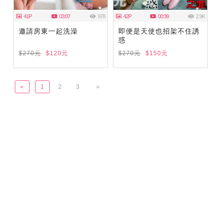
41P
03:07
978
42P
00:39
2.9K
邀請房東一起洗澡
即便是天使也招架不住誘
惑
$270元
$120元
$270元
$150元
«
1
2
3
»