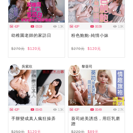
42P
03:19
1.3K
42P
00:39
1.0K
幼稚園老師的家訪日
粉色鮑鮑-純情小妹
$270元
$120元
$270元
$120元
吳紫欣
黎葵司
42P
00:43
1.3K
42P
00:49
2.7K
手辦變成真人瘋狂操弄
葵司絕美誘惑，用巨乳磨
蹭
$250元
$120元
$220元
$89元