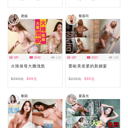
唐嫣
黎葵司
42P
00:43
1.1K
42P
00:57
1.6K
火辣保母大膽洩慾
娶歐美老婆的新婚宴
$250元
$89元
$220元
$89元
黎穎
夏暮光