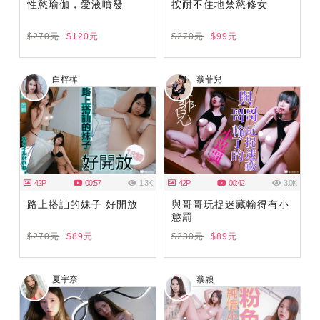
性慾瑜伽，愛液噴發
按耐不住地禁慾修女
$270元
$120元
$270元
$99元
白梓樺
黎菲兒
42P
00:57
1.3K
42P
00:42
3.0K
路上搭訕的妹子 好開放
與哥哥玩捉迷藏輸得有小
懲罰
$270元
$89元
$230元
$89元
夏宇奈
黎穎