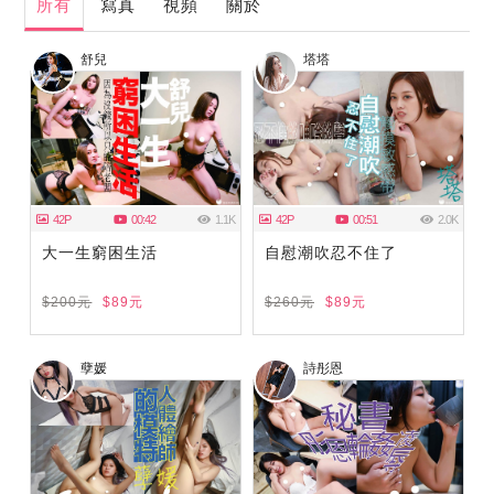
所有
寫真
視頻
關於
舒兒
塔塔
42P
00:42
1.1K
42P
00:51
2.0K
大一生窮困生活
自慰潮吹忍不住了
$200元
$89元
$260元
$89元
孽媛
詩彤恩