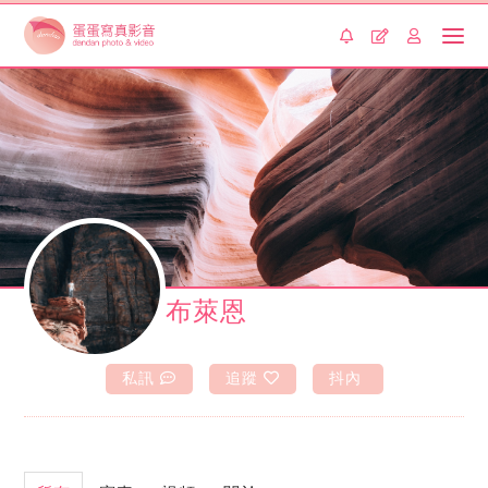
布萊恩
私訊
追蹤
抖內