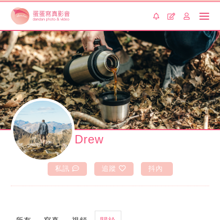
Drew
私訊
追蹤
抖內