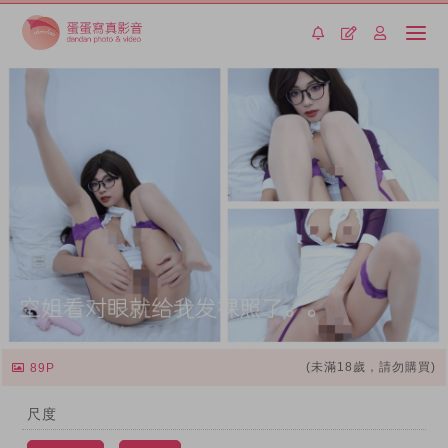
(未滿18歲，請勿購買)
89P
尺度