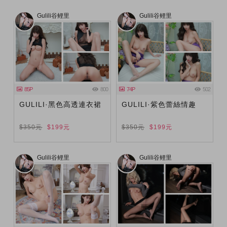
Gulili谷鲤里
Gulili谷鲤里
85P
800
74P
502
GULILI·黑色高透連衣裙
GULILI·紫色蕾絲情趣
$350元
$199元
$350元
$199元
Gulili谷鲤里
Gulili谷鲤里