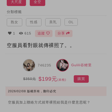
大尺度
全空
分類標籤
熟女
性感
美乳
OL
1
615
追蹤
分享
空服員看對眼就傳裸照了。。
Gulili谷鲤里
746235
$199元
$350元
購買
(未稅)
2026/02/08
版權所有，翻印必究
空服員加上聯絡方式就寄裸照給我是什麼意思呢？