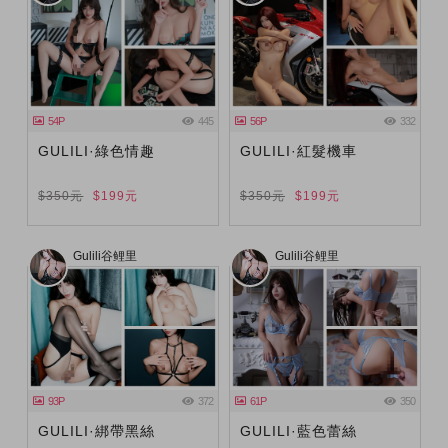
54P
445
56P
332
GULILI·綠色情趣
GULILI·紅髮機車
$350元
$199元
$350元
$199元
Gulili谷鲤里
Gulili谷鲤里
93P
372
61P
350
GULILI·綁帶黑絲
GULILI·藍色蕾絲