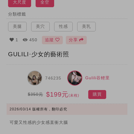
大尺度
全空
分類標籤
美腿
美穴
性感
美乳
1
450
追蹤
分享
GULILI·少女的藝術照
Gulili谷鲤里
746235
$199元
$350元
購買
(未稅)
2026/03/14
版權所有，翻印必究
可愛又性感的少女感直衝大腦