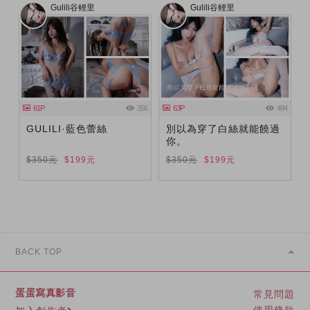
Gulili谷鲤里
Gulili谷鲤里
61P
356
63P
494
GULILI·藍色蕾絲
別以為穿了白絲就能饒過
你。
$350元
$199元
$350元
$199元
BACK TOP
蛋蛋寫真影音
常見問題
使用條款