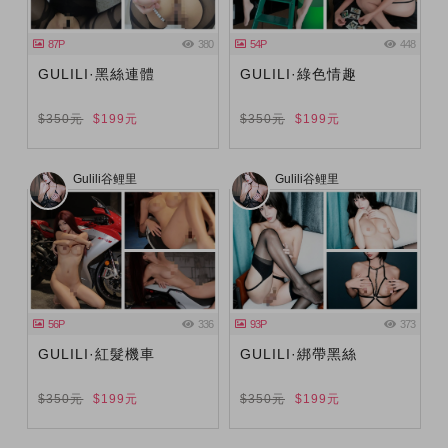
87P
380
54P
448
GULILI·黑絲連體
GULILI·綠色情趣
$350元
$199元
$350元
$199元
Gulili谷鲤里
Gulili谷鲤里
56P
336
93P
373
GULILI·紅髮機車
GULILI·綁帶黑絲
$350元
$199元
$350元
$199元