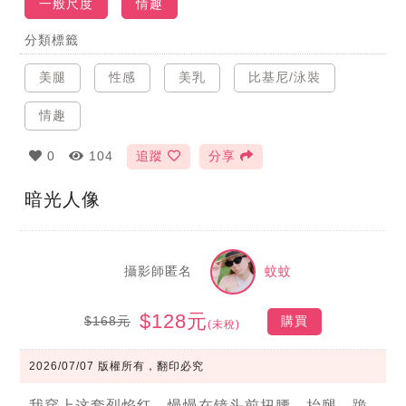
一般尺度
情趣
分類標籤
美腿
性感
美乳
比基尼/泳裝
情趣
0
104
追蹤
分享
暗光人像
攝影師匿名
蚊蚊
$128元
$168元
購買
(未稅)
2026/07/07
版權所有，翻印必究
我穿上这套烈焰红，慢慢在镜头前扭腰、抬腿、跪