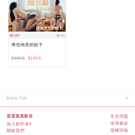
69P
84
维也纳里的蚊子
$388元
$188元
BACK TOP
蛋蛋寫真影音
常見問題
使用條款
加入創作者
侵權回報
聯絡我們