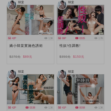
韓棠
韓棠
42P
1.3K
66P
03:05
1.7K
嬌小韓棠實施色誘術
性奴!任調教!
$270元
$89元
$350元
$150元
韓棠
韓棠
42P
03:38
1.3K
41P
00:58
1.3K