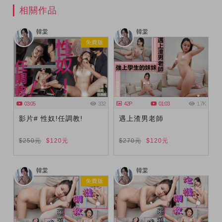
相關作品
韓棠
韓棠
免費版
03:05
332
42P
01:03
1.7K
影片# 性奴!任調教!
遇上渣男老師
$250元
$120元
$270元
$120元
韓棠
韓棠
免費版