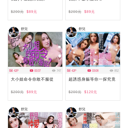
$200元
$89元
$200元
$89元
舒兒
舒兒
42P
00:37
747
42P
03:08
852
大小姐命令你敢不服從
超誘惑身軀等你一探究竟
$200元
$89元
$200元
$120元
舒兒
舒兒