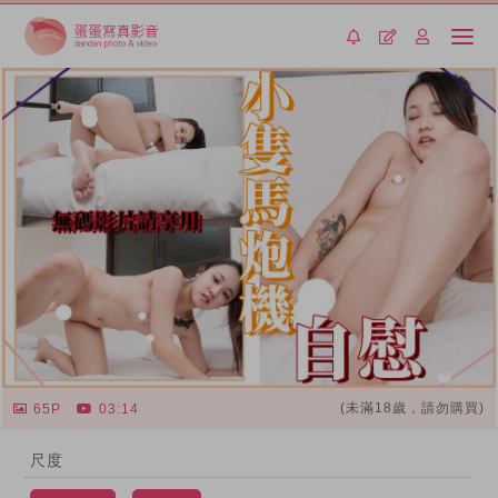
(未滿18歲，請勿購買)
65P
03:14
尺度