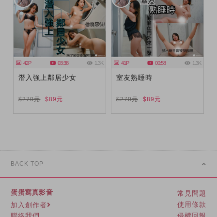
42P
03:38
1.3K
41P
00:58
1.3K
潛入強上鄰居少女
室友熟睡時
$270元
$89元
$270元
$89元
BACK TOP
蛋蛋寫真影音
常見問題
使用條款
加入創作者
侵權回報
聯絡我們