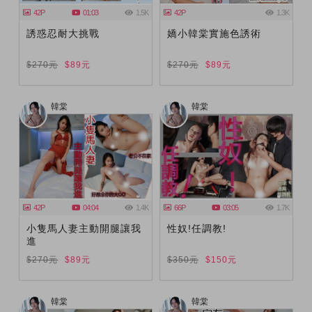
42P
01:03
1.5K
42P
1.3K
誘惑忍耐大挑戰
嬌小韓棠實施色誘術
$270元
$89元
$270元
$89元
韓棠
韓棠
42P
04:04
1.4K
66P
03:05
1.7K
小隻馬人妻主動開腿讓我
性奴!任調教!
進
$270元
$89元
$350元
$150元
韓棠
韓棠