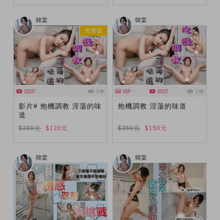
韓棠
韓棠
免費版
03:07
3.4K
65P
03:07
1.9K
影片# 炮機調教 淫蕩的味
炮機調教 淫蕩的味道
道
$300元
$120元
$350元
$150元
韓棠
韓棠