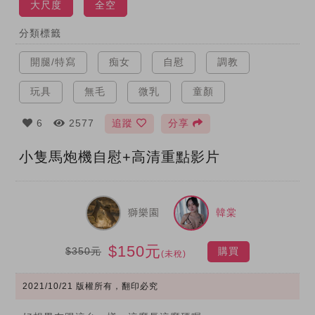
大尺度
全空
分類標籤
開腿/特寫
痴女
自慰
調教
玩具
無毛
微乳
童顏
6
2577
追蹤
分享
小隻馬炮機自慰+高清重點影片
獅樂園
韓棠
$150元
$350元
購買
(未稅)
2021/10/21
版權所有，翻印必究