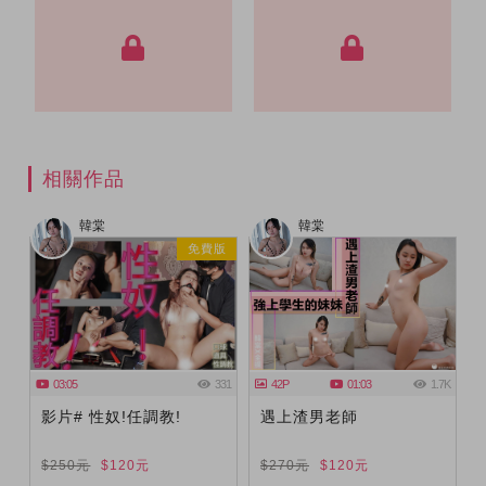
相關作品
韓棠
韓棠
免費版
03:05
331
42P
01:03
1.7K
影片# 性奴!任調教!
遇上渣男老師
$250元
$120元
$270元
$120元