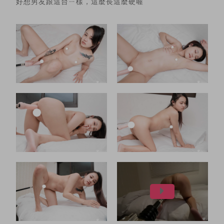
好想男友跟這台ㄧ樣，這麼長這麼硬喔