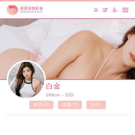
白金
168cm - 32D
私訊
追蹤
抖內