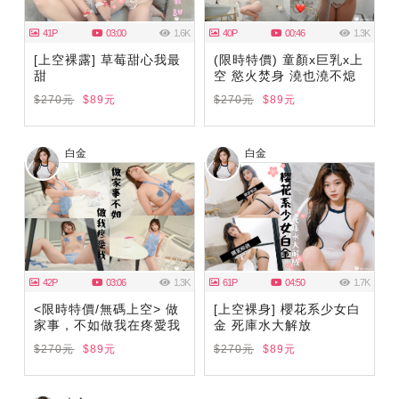
41P
03:00
1.6K
40P
00:46
1.3K
[上空裸露] 草莓甜心我最
(限時特價) 童顏x巨乳x上
甜
空 慾火焚身 澆也澆不熄
$270元
$89元
$270元
$89元
白金
白金
42P
03:06
1.3K
61P
04:50
1.7K
<限時特價/無碼上空> 做
[上空裸身] 櫻花系少女白
家事，不如做我在疼愛我
金 死庫水大解放
$270元
$89元
$270元
$89元