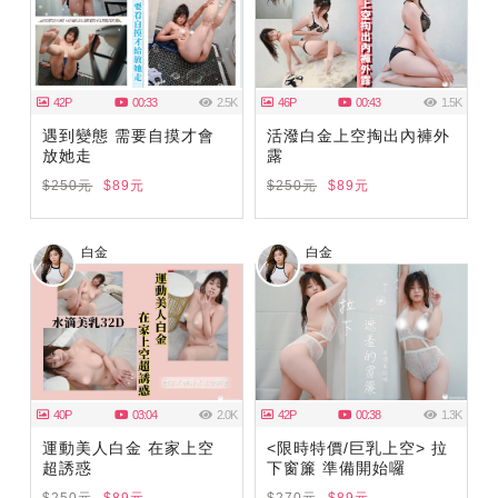
42P
00:33
2.5K
46P
00:43
1.5K
遇到變態 需要自摸才會
活潑白金上空掏出內褲外
放她走
露
$250元
$89元
$250元
$89元
白金
白金
40P
03:04
2.0K
42P
00:38
1.3K
運動美人白金 在家上空
<限時特價/巨乳上空> 拉
超誘惑
下窗簾 準備開始囉
$250元
$89元
$270元
$89元