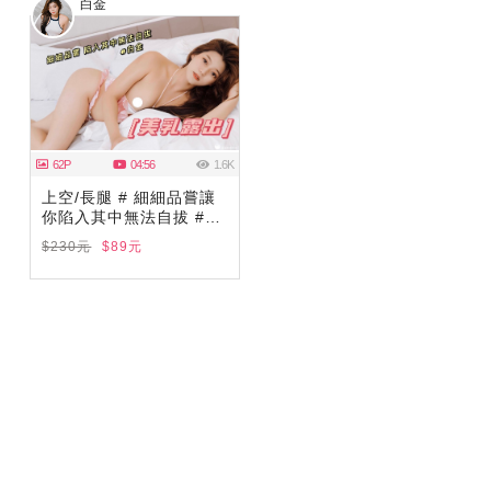
白金
62P
04:56
1.6K
上空/長腿 # 細細品嘗讓
你陷入其中無法自拔 #白
金
$230元
$89元