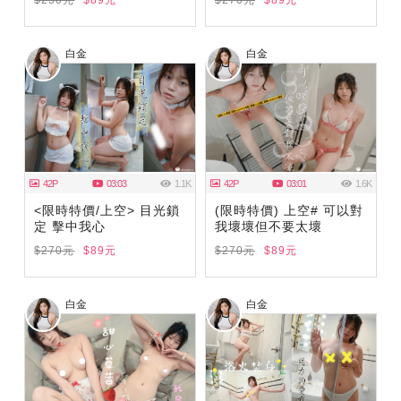
白金
白金
42P
03:03
1.1K
42P
03:01
1.6K
<限時特價/上空> 目光鎖
(限時特價) 上空# 可以對
定 擊中我心
我壞壞但不要太壞
$270元
$89元
$270元
$89元
白金
白金