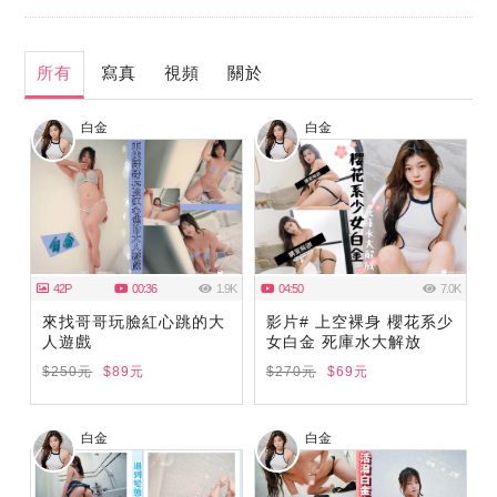
所有
寫真
視頻
關於
白金
白金
42P
00:36
1.9K
04:50
7.0K
來找哥哥玩臉紅心跳的大
影片# 上空裸身 櫻花系少
人遊戲
女白金 死庫水大解放
$250元
$89元
$270元
$69元
白金
白金