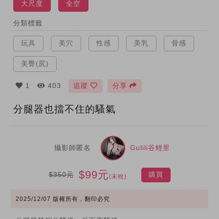
大尺度
全空
分類標籤
玩具
美穴
性感
美乳
骨感
美臀(尻)
1
403
追蹤
分享
分腿器也擋不住的騷氣
攝影師匿名
Gulili谷鲤里
$99元
$350元
購買
(未稅)
2025/12/07
版權所有，翻印必究