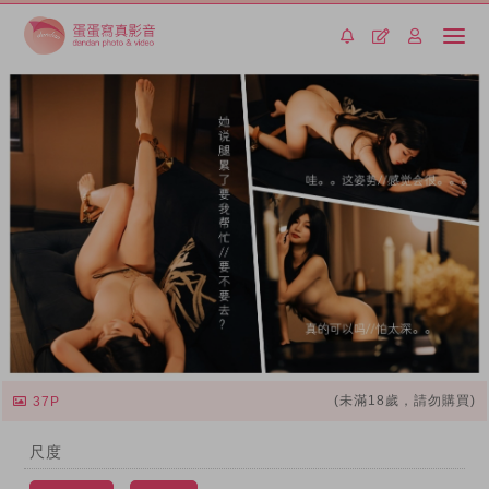
(未滿18歲，請勿購買)
37P
尺度