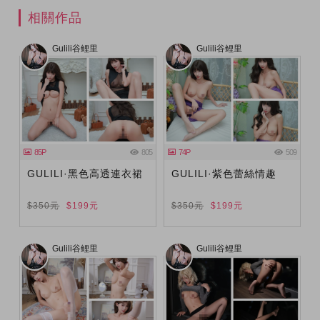
相關作品
Gulili谷鲤里
Gulili谷鲤里
85P
805
74P
509
GULILI·黑色高透連衣裙
GULILI·紫色蕾絲情趣
$350元
$199元
$350元
$199元
Gulili谷鲤里
Gulili谷鲤里