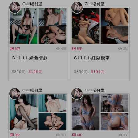
Gulili谷鲤里
Gulili谷鲤里
54P
448
56P
334
GULILI·綠色情趣
GULILI·紅髮機車
$350元
$199元
$350元
$199元
Gulili谷鲤里
Gulili谷鲤里
93P
373
61P
356