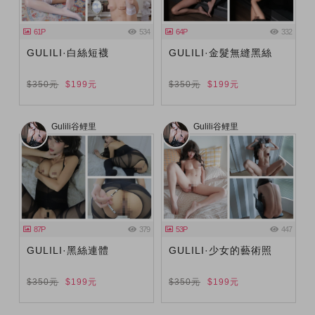
61P
534
64P
332
GULILI·白絲短襪
GULILI·金髮無縫黑絲
$350元
$199元
$350元
$199元
Gulili谷鲤里
Gulili谷鲤里
87P
379
53P
447
GULILI·黑絲連體
GULILI·少女的藝術照
$350元
$199元
$350元
$199元