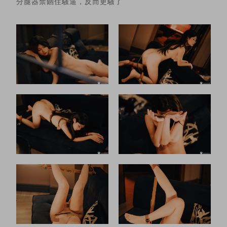
分腿器禁錮住騷逼，反而更騷了